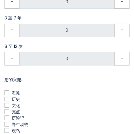
-
+
3 至 7 年
-
+
8 至 12 岁
-
+
您的兴趣:
海滩
历史
文化
亮点
历险记
野生动物
观鸟