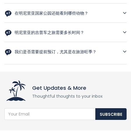
虽然 "大聚会 "最有可能发生在旱季，但也不能绝对保证一定能看到
野生动物。不过，机会还是很大的。
在明尼里亚国家公园还能看到哪些动物？
除了大象，您还可能看到鹿、水牛、各种鸟类，甚至豹子。
明尼里亚的吉普车之旅需要多长时间？
明尼里亚的游猎活动一般持续 3-4 个小时左右，有充足的时间观赏
野生动物。
我们是否需要提前预订，尤其是在旅游旺季？
是的，强烈建议提前预订，尤其是在 "聚会 "旺季，因为野生动物园
的需求量很大。
Get Updates & More
Thoughtful thoughts to your inbox
SUBSCRIBE