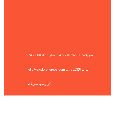
سريلانكا + 94777707879، قطر +97450600313
البريد الإلكتروني. hello@explorehereos.com
كولومبو، سريلانكا