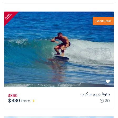
50%
Featured
بنتوتا دريم سكيب
$860
$430
from
3D