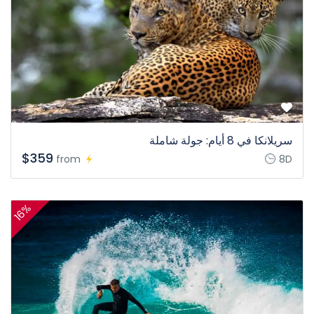
سريلانكا في 8 أيام: جولة شاملة
$359
from
8D
16%