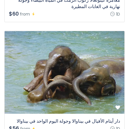
مغامرة كيتولغالا ركوب الرمث في المياه البيضاء وجولة
نهارية في الغابات المطيرة
$60
from
1D
دار أيتام الأفيال في بيناوالا وجولة اليوم الواحد في بيناوالا
$56
from
1D