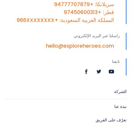
سريلانكا: +94777707879
قطر: +97450600313
المملكة العربية السعودية: +966XXXXXXXX
راسلنا عبر البريد الإلكتروني
hello@exploreheroes.com
تابعنا
الشركة
نبذة عنا
تعرّف على الفريق